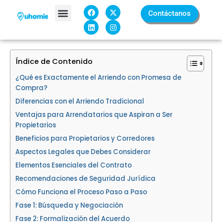
Ir
F
L
X
I
Contáctanos
a
i
-
n
al
c
n
t
s
contenido
e
k
w
t
Sobre Nosotros
b
e
i
a
o
d
t
g
o
i
t
r
k
n
e
a
Índice de Contenido
r
m
¿Qué es Exactamente el Arriendo con Promesa de
Compra?
Diferencias con el Arriendo Tradicional
Ventajas para Arrendatarios que Aspiran a Ser
Propietarios
Beneficios para Propietarios y Corredores
Aspectos Legales que Debes Considerar
Elementos Esenciales del Contrato
Recomendaciones de Seguridad Jurídica
Cómo Funciona el Proceso Paso a Paso
Fase 1: Búsqueda y Negociación
Fase 2: Formalización del Acuerdo