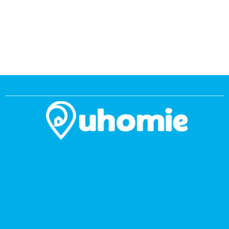
Té
de
Po
de
Co
Polí
pri