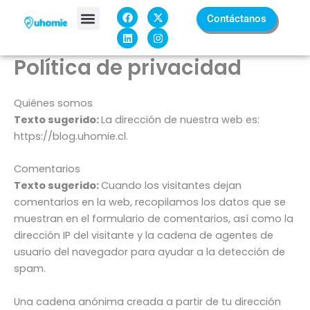
Ir
F
L
X
I
Contáctanos
a
i
-
n
al
c
n
t
s
contenido
e
k
w
t
Sobre Nosotros
b
e
i
a
Política de privacidad
o
d
t
g
o
i
t
r
k
n
e
a
r
m
Quiénes somos
Texto sugerido:
La dirección de nuestra web es:
https://blog.uhomie.cl.
Comentarios
Texto sugerido:
Cuando los visitantes dejan
comentarios en la web, recopilamos los datos que se
muestran en el formulario de comentarios, así como la
dirección IP del visitante y la cadena de agentes de
usuario del navegador para ayudar a la detección de
spam.
Una cadena anónima creada a partir de tu dirección