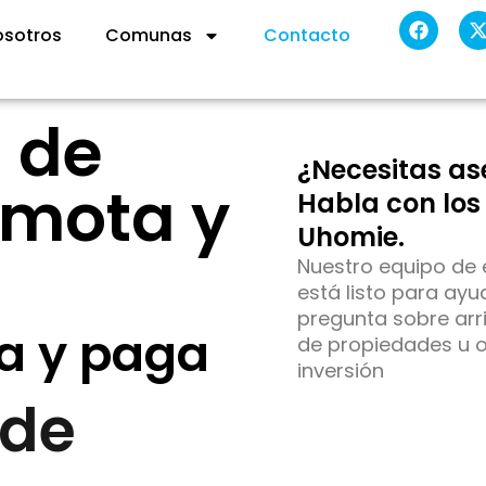
F
osotros
Comunas
Contacto
a
c
t
e
b
i
o
t
 de
o
t
k
¿Necesitas as
r
emota y
Habla con los
Uhomie.
Nuestro equipo de 
está listo para ayu
pregunta sobre arr
ma y paga
de propiedades u 
inversión
sde