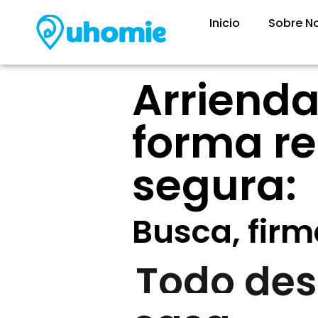
Ir
Inicio
Sobre N
al
contenido
Arrienda
forma r
segura:
Busca, fir
Todo de