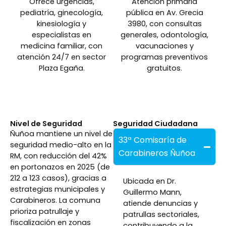
Ofrece urgencias,
Atención primaria
pediatría, ginecología,
pública en Av. Grecia
kinesiología y
3980, con consultas
especialistas en
generales, odontología,
medicina familiar, con
vacunaciones y
atención 24/7 en sector
programas preventivos
Plaza Egaña.
gratuitos.
Nivel de Seguridad
Seguridad Ciudadana
Ñuñoa mantiene un nivel de
33ª Comisaría de
seguridad medio-alto en la
Carabineros Ñuñoa
RM, con reducción del 42%
en portonazos en 2025 (de
212 a 123 casos), gracias a
Ubicada en Dr.
estrategias municipales y
Guillermo Mann,
Carabineros. La comuna
atiende denuncias y
prioriza patrullaje y
patrullas sectoriales,
fiscalización en zonas
contribuyendo a la