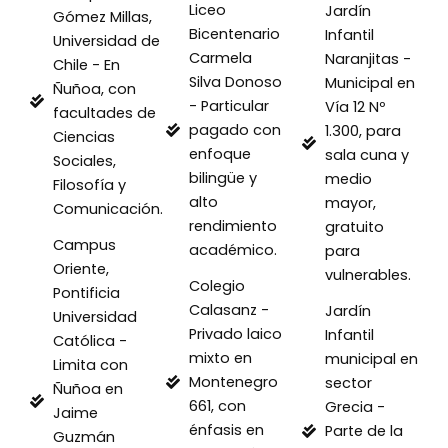
Liceo
Jardín
Gómez Millas,
Bicentenario
Infantil
Universidad de
Carmela
Naranjitas -
Chile - En
Silva Donoso
Municipal en
Ñuñoa, con
- Particular
Vía 12 Nº
facultades de
pagado con
1.300, para
Ciencias
enfoque
sala cuna y
Sociales,
bilingüe y
medio
Filosofía y
alto
mayor,
Comunicación.
rendimiento
gratuito
Campus
académico.
para
Oriente,
vulnerables.
Colegio
Pontificia
Calasanz -
Jardín
Universidad
Privado laico
Infantil
Católica -
mixto en
municipal en
Limita con
Montenegro
sector
Ñuñoa en
661, con
Grecia -
Jaime
énfasis en
Parte de la
Guzmán