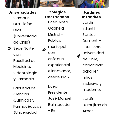
Colegios
Universidades
Jardines
Destacados
Infantiles
Campus
Liceo Mixto
Jardín
Dra. Eloísa
Gabriela
Infantil
Díaz
Mistral -
Santos
(Universidad
Público
Dumont -
de Chile) -
municipal
JUNJI con
Sede Norte
con
Universidad
con
enfoque
de Chile,
Facultad de
experiencial
capacidad
Medicina,
e innovador,
para 144
Odontología
desde 1946.
niños,
y Farmacia.
inclusivo y
Liceo
Facultad de
moderno.
Presidente
Ciencias
José Manuel
Jardín
Químicas y
Balmaceda
Burbujitas de
Farmacéuticas
- En
Amor -
(Universidad