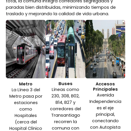
total, la comuna integra corredores segregados y
paradas bien distribuidas, minimizando tiempos de
traslado y mejorando la calidad de vida urbana.
Buses
Metro
Accesos
Principales
Líneas como
La Línea 3 del
Avenida
230, 308, B02,
Metro pasa por
Independencia
B14, B27 y
estaciones
es el eje
corredores del
como
principal,
Transantiago
Hospitales
conectando
recorren la
(cerca del
con Autopista
comuna con
Hospital Clínico