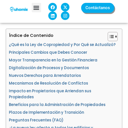
Ir
F
L
X
I
Contáctanos
a
i
-
n
al
c
n
t
s
contenido
e
k
w
t
Sobre Nosotros
b
e
i
a
o
d
t
g
o
i
t
r
k
n
e
a
Índice de Contenido
r
m
¿Qué es la Ley de Copropiedad y Por Qué se Actualizó?
Principales Cambios que Debes Conocer
Mayor Transparencia en la Gestión Financiera
Digitalización de Procesos y Documentos
Nuevos Derechos para Arrendatarios
Mecanismos de Resolución de Conflictos
Impacto en Propietarios que Arriendan sus
Propiedades
Beneficios para la Administración de Propiedades
Plazos de Implementación y Transición
Preguntas Frecuentes (FAQ)
¿La nueva ley afecta a todos los edificios y