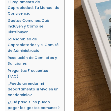
El Reglamento de
Copropiedad: Tu Manual de
Convivencia
Gastos Comunes: Qué
Incluyen y Cómo se
Distribuyen
La Asamblea de
Copropietarios y el Comité
de Administración
Resolución de Conflictos y
Sanciones
Preguntas Frecuentes
(FAQ)
¿Puedo arrendar mi
departamento si vivo en un
condominio?
¿Qué pasa si no puedo
pagar los gastos comunes?