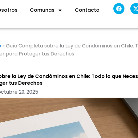
F
osotros
Comunas
Contacto
a
c
t
e
b
i
o
t
o
t
k
o
»
Guía Completa sobre la Ley de Condóminos en Chile: T
r
er para Proteger tus Derechos
bre la Ley de Condóminos en Chile: Todo lo que Neces
ger tus Derechos
octubre 29, 2025