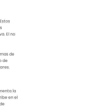
Estos
s
a. El no
rmas de
o de
ares.
menta la
ribe en el
 de