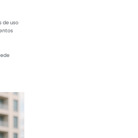
s de uso
ientos
uede