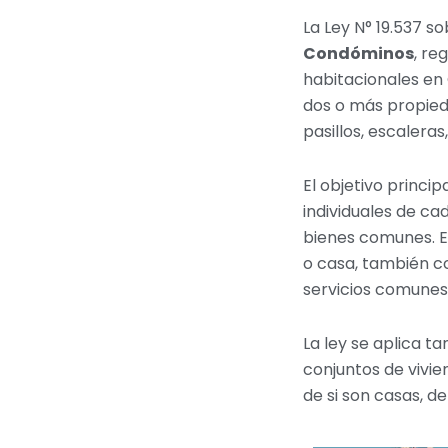
La Ley N° 19.537 
Condóminos
, re
habitacionales en
dos o más propie
pasillos, escalera
El objetivo princip
individuales de ca
bienes comunes. E
o casa, también c
servicios comunes d
La ley se aplica t
conjuntos de vivi
de si son casas, d