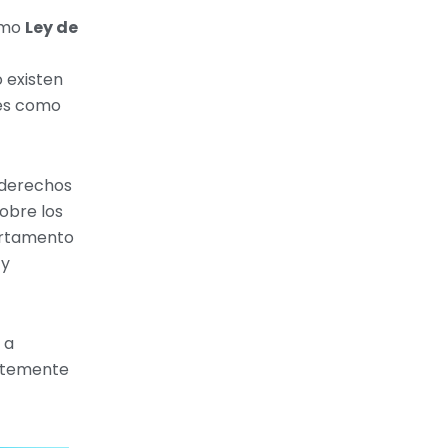
omo
Ley de
 existen
es como
s derechos
sobre los
artamento
 y
 a
entemente