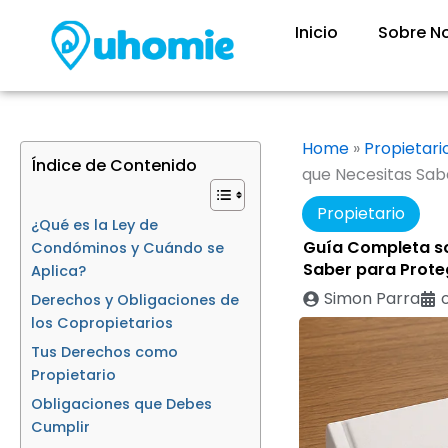
Ir
Inicio
Sobre N
al
contenido
Home
»
Propietari
Índice de Contenido
que Necesitas Sab
Propietario
¿Qué es la Ley de
Guía Completa so
Condóminos y Cuándo se
Saber para Prote
Aplica?
Simon Parra
Derechos y Obligaciones de
los Copropietarios
Tus Derechos como
Propietario
Obligaciones que Debes
Cumplir