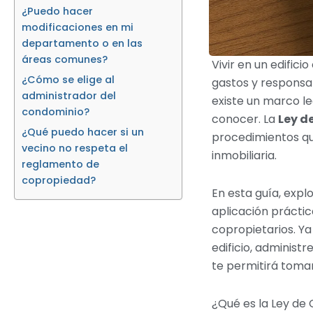
¿Puedo hacer
modificaciones en mi
departamento o en las
áreas comunes?
Vivir en un edific
¿Cómo se elige al
gastos y responsab
administrador del
existe un marco l
condominio?
conocer. La
Ley d
¿Qué puedo hacer si un
procedimientos qu
vecino no respeta el
inmobiliaria.
reglamento de
copropiedad?
En esta guía, exp
aplicación prácti
copropietarios. Y
edificio, administ
te permitirá tomar
¿Qué es la Ley de