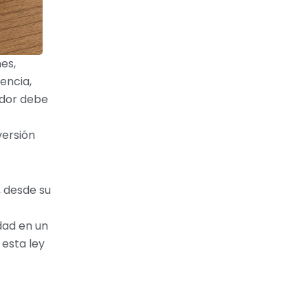
es,
encia,
ador debe
versión
 desde su
dad en un
 esta ley