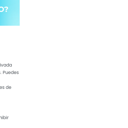
rivada
. Puedes
nes de
ibir