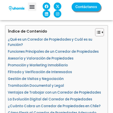
Ir
F
L
X
I
Contáctanos
a
i
-
n
al
c
n
t
s
contenido
e
k
w
t
Sobre Nosotros
b
e
i
a
o
d
t
g
o
i
t
r
k
n
e
a
Índice de Contenido
r
m
¿Qué es un Corredor de Propiedades y Cuál es su
Función?
Funciones Principales de un Corredor de Propiedades
Asesoría y Valoración de Propiedades
Promoción y Marketing Inmobiliario
Filtrado y Verificación de Interesados
Gestión de Visitas y Negociación
Tramitación Documental y Legal
Ventajas de Trabajar con un Corredor de Propiedades
La Evolución Digital del Corredor de Propiedades
¿Cuánto Cobra un Corredor de Propiedades en Chile?
Cómo Elegir al Corredor de Propiedades Adecuado