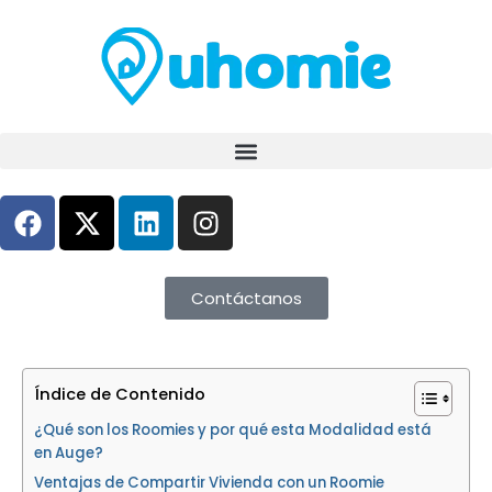
Ir
al
contenido
F
X
L
I
a
-
i
n
c
t
n
s
e
w
k
t
Contáctanos
b
i
e
a
o
t
d
g
o
t
i
r
k
e
n
a
Índice de Contenido
r
m
¿Qué son los Roomies y por qué esta Modalidad está
en Auge?
Ventajas de Compartir Vivienda con un Roomie