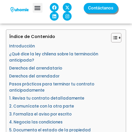
Ir
F
L
X
I
Contáctanos
a
i
-
n
al
c
n
t
s
contenido
e
k
w
t
Sobre Nosotros
b
e
i
a
o
d
t
g
o
i
t
r
k
n
e
a
Índice de Contenido
r
m
Introducción
¿Qué dice la ley chilena sobre la terminación
anticipada?
Derechos del arrendatario
Derechos del arrendador
Pasos prácticos para terminar tu contrato
anticipadamente
1. Revisa tu contrato detalladamente
2. Comunícate con la otra parte
3. Formaliza el aviso por escrito
4. Negocia las condiciones
5. Documenta el estado de la propiedad