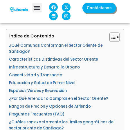
Ir
F
L
X
I
Contáctanos
a
i
-
n
al
c
n
t
s
contenido
e
k
w
t
Sobre Nosotros
b
e
i
a
o
d
t
g
o
i
t
r
k
n
e
a
Índice de Contenido
r
m
¿Qué Comunas Conforman el Sector Oriente de
Santiago?
Características Distintivas del Sector Oriente
Infraestructura y Desarrollo Urbano
Conectividad y Transporte
Educación y Salud de Primer Nivel
Espacios Verdes y Recreación
¿Por Qué Arrendar o Comprar en el Sector Oriente?
Rangos de Precios y Opciones de Arriendo
Preguntas Frecuentes (FAQ)
¿Cuáles son exactamente los límites geográficos del
sector oriente de Santiago?