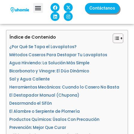
Ir
F
L
X
I
Contáctanos
a
i
-
n
al
c
n
t
s
contenido
e
k
w
t
Sobre Nosotros
b
e
i
a
o
d
t
g
o
i
t
r
k
n
e
a
Índice de Contenido
r
m
¿Por Qué Se Tapa el Lavaplatos?
Métodos Caseros Para Destapar Tu Lavaplatos
Agua Hirviendo: La Solución Más Simple
Bicarbonato y Vinagre: El Dúo Dinámico
Sal y Agua Caliente
Herramientas Mecánicas: Cuando lo Casero No Basta
El Destapador Manual (Chupona)
Desarmando el Sifón
El Alambre o Serpiente de Plomería
Productos Químicos: Úsalos Con Precaución
Prevención: Mejor Que Curar