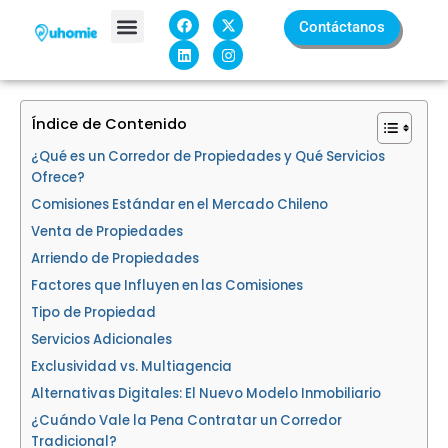
Ir
F
L
X
I
Contáctanos
a
i
-
n
al
c
n
t
s
contenido
e
k
w
t
Sobre Nosotros
b
e
i
a
o
d
t
g
o
i
t
r
k
n
e
a
Índice de Contenido
r
m
¿Qué es un Corredor de Propiedades y Qué Servicios
Ofrece?
Comisiones Estándar en el Mercado Chileno
Venta de Propiedades
Arriendo de Propiedades
Factores que Influyen en las Comisiones
Tipo de Propiedad
Servicios Adicionales
Exclusividad vs. Multiagencia
Alternativas Digitales: El Nuevo Modelo Inmobiliario
¿Cuándo Vale la Pena Contratar un Corredor
Tradicional?