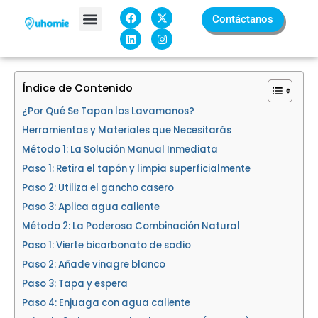
Ir
F
L
X
I
Contáctanos
a
i
-
n
al
c
n
t
s
contenido
e
k
w
t
Sobre Nosotros
b
e
i
a
o
d
t
g
o
i
t
r
k
n
e
a
Índice de Contenido
r
m
¿Por Qué Se Tapan los Lavamanos?
Herramientas y Materiales que Necesitarás
Método 1: La Solución Manual Inmediata
Paso 1: Retira el tapón y limpia superficialmente
Paso 2: Utiliza el gancho casero
Paso 3: Aplica agua caliente
Método 2: La Poderosa Combinación Natural
Paso 1: Vierte bicarbonato de sodio
Paso 2: Añade vinagre blanco
Paso 3: Tapa y espera
Paso 4: Enjuaga con agua caliente